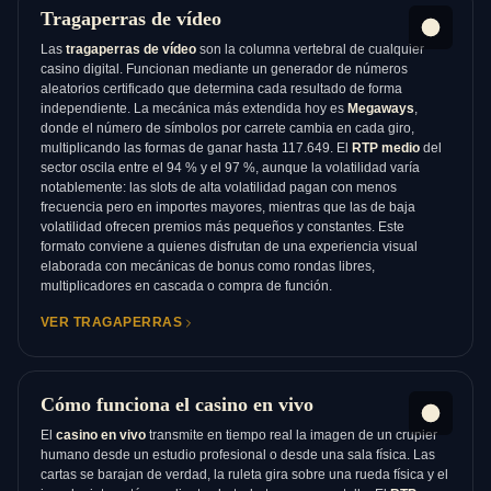
Tragaperras de vídeo
Las
tragaperras de vídeo
son la columna vertebral de cualquier
casino digital. Funcionan mediante un generador de números
aleatorios certificado que determina cada resultado de forma
independiente. La mecánica más extendida hoy es
Megaways
,
donde el número de símbolos por carrete cambia en cada giro,
multiplicando las formas de ganar hasta 117.649. El
RTP medio
del
sector oscila entre el 94 % y el 97 %, aunque la volatilidad varía
notablemente: las slots de alta volatilidad pagan con menos
frecuencia pero en importes mayores, mientras que las de baja
volatilidad ofrecen premios más pequeños y constantes. Este
formato conviene a quienes disfrutan de una experiencia visual
elaborada con mecánicas de bonus como rondas libres,
multiplicadores en cascada o compra de función.
VER TRAGAPERRAS
Cómo funciona el casino en vivo
El
casino en vivo
transmite en tiempo real la imagen de un crupier
humano desde un estudio profesional o desde una sala física. Las
cartas se barajan de verdad, la ruleta gira sobre una rueda física y el