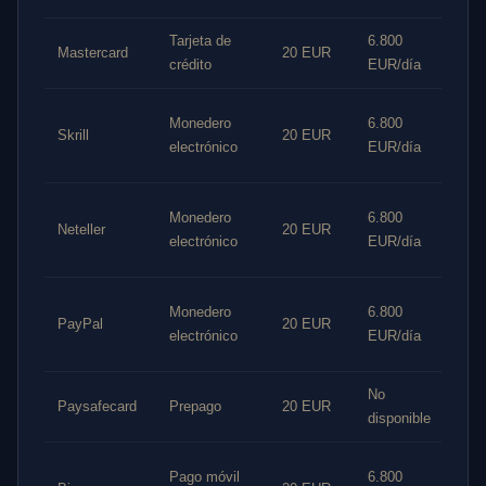
Tarjeta de
6.800
Inme
Mastercard
20 EUR
crédito
EUR/día
/ 24
Inme
Monedero
6.800
Skrill
20 EUR
/ ha
electrónico
EUR/día
h
Inme
Monedero
6.800
Neteller
20 EUR
/ ha
electrónico
EUR/día
h
Inme
Monedero
6.800
PayPal
20 EUR
/ ha
electrónico
EUR/día
h
No
Inme
Paysafecard
Prepago
20 EUR
disponible
/ N/
Inme
Pago móvil
6.800