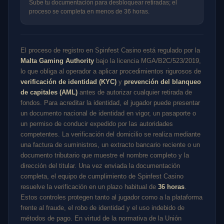
Sube tu documentación para desbloquear retiradas; el
proceso se completa en menos de 36 horas.
El proceso de registro en Spinfest Casino está regulado por la
Malta Gaming Authority
bajo la licencia MGA/B2C/523/2019,
lo que obliga al operador a aplicar procedimientos rigurosos de
verificación de identidad (KYC)
y
prevención del blanqueo
de capitales (AML)
antes de autorizar cualquier retirada de
fondos. Para acreditar la identidad, el jugador puede presentar
un documento nacional de identidad en vigor, un pasaporte o
un permiso de conducir expedido por las autoridades
competentes. La verificación del domicilio se realiza mediante
una factura de suministros, un extracto bancario reciente o un
documento tributario que muestre el nombre completo y la
dirección del titular. Una vez enviada la documentación
completa, el equipo de cumplimiento de Spinfest Casino
resuelve la verificación en un plazo habitual de
36 horas
.
Estos controles protegen tanto al jugador como a la plataforma
frente al fraude, el robo de identidad y el uso indebido de
métodos de pago. En virtud de la normativa de la Unión