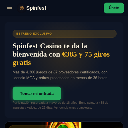
Spinfest
Únete
ESTRENO EXCLUSIVO
Spinfest Casino te da la
bienvenida con
€385 y 75 giros
gratis
Más de 4.300 juegos de 87 proveedores certificados, con
licencia MGA y retiros procesados en menos de 36 horas.
Tomar mi entrada
Participación reservada a mayores de 18 años. Bono sujeto a x38 de
apuesta y validez de 21 días. Ver condiciones completas.