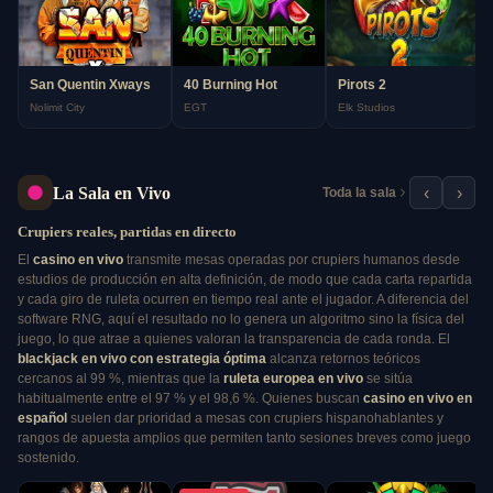
San Quentin Xways
40 Burning Hot
Pirots 2
Nolimit City
EGT
Elk Studios
La Sala en Vivo
‹
›
Toda la sala
Crupiers reales, partidas en directo
El
casino en vivo
transmite mesas operadas por crupiers humanos desde
estudios de producción en alta definición, de modo que cada carta repartida
y cada giro de ruleta ocurren en tiempo real ante el jugador. A diferencia del
software RNG, aquí el resultado no lo genera un algoritmo sino la física del
juego, lo que atrae a quienes valoran la transparencia de cada ronda. El
blackjack en vivo con estrategia óptima
alcanza retornos teóricos
cercanos al 99 %, mientras que la
ruleta europea en vivo
se sitúa
habitualmente entre el 97 % y el 98,6 %. Quienes buscan
casino en vivo en
español
suelen dar prioridad a mesas con crupiers hispanohablantes y
rangos de apuesta amplios que permiten tanto sesiones breves como juego
sostenido.