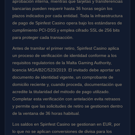
aprobación interna, mientras que tarjetas y transferencias
bancarias pueden requerir hasta 36 horas según los
plazos indicados por cada entidad. Toda la infraestructura
de pago de Spinfest Casino opera bajo los estándares de
cumplimiento PCI-DSS y emplea cifrado SSL de 256 bits
para proteger cada transacción.
Antes de tramitar el primer retiro, Spinfest Casino aplica
un proceso de verificación de identidad conforme a los
requisitos regulatorios de la Malta Gaming Authority,
licencia MGA/B2C/523/2019. El invitado debe aportar un
documento de identidad vigente, un comprobante de
domicilio reciente y, cuando proceda, documentación que
acredite la titularidad del método de pago utilizado.
Completar esta verificación con antelación evita retrasos
y permite que las solicitudes de retiro se gestionen dentro
de la ventana de 36 horas habitual.
Los saldos en Spinfest Casino se gestionan en EUR, por
lo que no se aplican conversiones de divisa para los