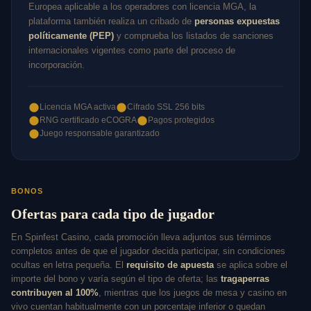
Europea aplicable a los operadores con licencia MGA, la
plataforma también realiza un cribado de
personas expuestas
políticamente (PEP)
y comprueba los listados de sanciones
internacionales vigentes como parte del proceso de
incorporación.
Licencia MGA activa
Cifrado SSL 256 bits
RNG certificado eCOGRA
Pagos protegidos
Juego responsable garantizado
BONOS
Ofertas para cada tipo de jugador
En Spinfest Casino, cada promoción lleva adjuntos sus términos
completos antes de que el jugador decida participar, sin condiciones
ocultas en letra pequeña. El
requisito de apuesta
se aplica sobre el
importe del bono y varía según el tipo de oferta; las
tragaperras
contribuyen al 100%
, mientras que los juegos de mesa y casino en
vivo cuentan habitualmente con un porcentaje inferior o quedan