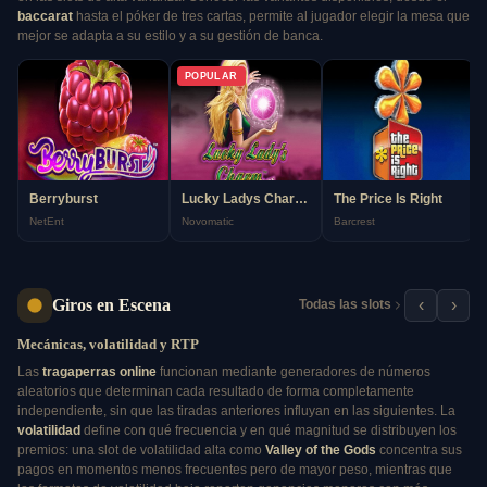
baccarat
hasta el póker de tres cartas, permite al jugador elegir la mesa que
mejor se adapta a su estilo y a su gestión de banca.
POPULAR
Berryburst
Lucky Ladys Charm Deluxe
The Price Is Right
NetEnt
Novomatic
Barcrest
Giros en Escena
‹
›
Todas las slots
Mecánicas, volatilidad y RTP
Las
tragaperras online
funcionan mediante generadores de números
aleatorios que determinan cada resultado de forma completamente
independiente, sin que las tiradas anteriores influyan en las siguientes. La
volatilidad
define con qué frecuencia y en qué magnitud se distribuyen los
premios: una slot de volatilidad alta como
Valley of the Gods
concentra sus
pagos en momentos menos frecuentes pero de mayor peso, mientras que