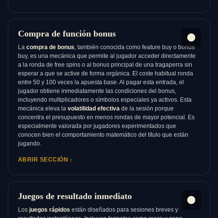
Compra de función bonus
La
compra de bonus
, también conocida como feature buy o bonus
buy, es una mecánica que permite al jugador acceder directamente
a la ronda de free spins o al bonus principal de una tragaperra sin
esperar a que se active de forma orgánica. El coste habitual ronda
entre 50 y 100 veces la apuesta base. Al pagar esta entrada, el
jugador obtiene inmediatamente las condiciones del bonus,
incluyendo multiplicadores o símbolos especiales ya activos. Esta
mecánica eleva la
volatilidad efectiva
de la sesión porque
concentra el presupuesto en menos rondas de mayor potencial. Es
especialmente valorada por jugadores experimentados que
conocen bien el comportamiento matemático del título que están
jugando.
ABRIR SECCIÓN
Juegos de resultado inmediato
Los
juegos rápidos
están diseñados para sesiones breves y