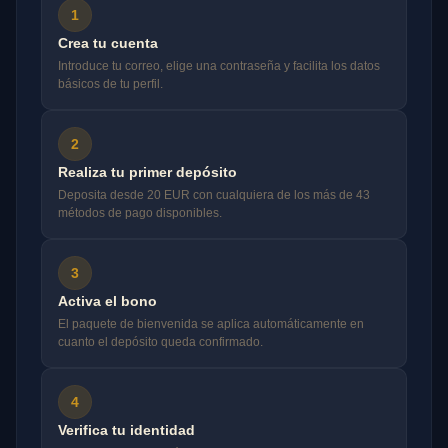
1
Crea tu cuenta
Introduce tu correo, elige una contraseña y facilita los datos
básicos de tu perfil.
2
Realiza tu primer depósito
Deposita desde 20 EUR con cualquiera de los más de 43
métodos de pago disponibles.
3
Activa el bono
El paquete de bienvenida se aplica automáticamente en
cuanto el depósito queda confirmado.
4
Verifica tu identidad