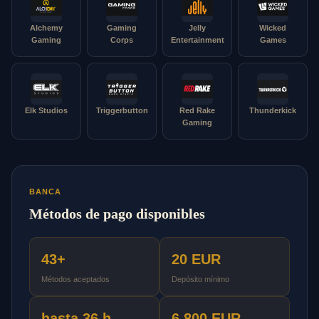
Alchemy
Gaming
Jelly
Wicked
Gaming
Corps
Entertainment
Games
Elk Studios
Triggerbutton
Red Rake
Thunderkick
Gaming
BANCA
Métodos de pago disponibles
43+
20 EUR
Métodos aceptados
Depósito mínimo
hasta 36 h
6.800 EUR