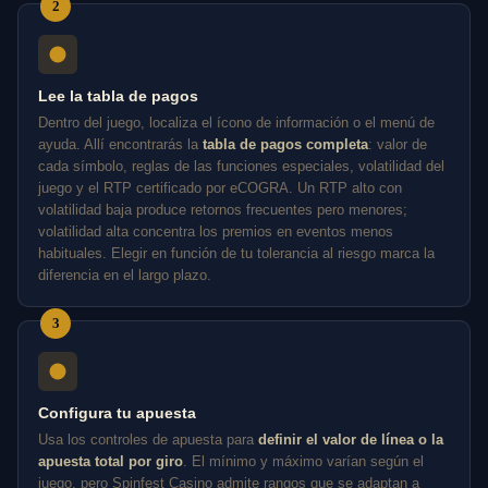
2
Lee la tabla de pagos
Dentro del juego, localiza el ícono de información o el menú de
ayuda. Allí encontrarás la
tabla de pagos completa
: valor de
cada símbolo, reglas de las funciones especiales, volatilidad del
juego y el RTP certificado por eCOGRA. Un RTP alto con
volatilidad baja produce retornos frecuentes pero menores;
volatilidad alta concentra los premios en eventos menos
habituales. Elegir en función de tu tolerancia al riesgo marca la
diferencia en el largo plazo.
3
Configura tu apuesta
Usa los controles de apuesta para
definir el valor de línea o la
apuesta total por giro
. El mínimo y máximo varían según el
juego, pero Spinfest Casino admite rangos que se adaptan a