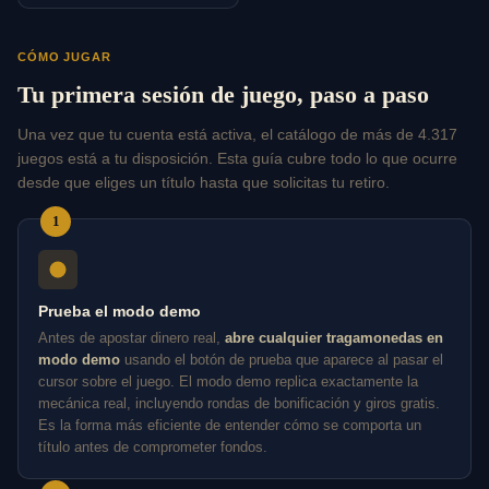
CÓMO JUGAR
Tu primera sesión de juego, paso a paso
Una vez que tu cuenta está activa, el catálogo de más de 4.317
juegos está a tu disposición. Esta guía cubre todo lo que ocurre
desde que eliges un título hasta que solicitas tu retiro.
1
Prueba el modo demo
Antes de apostar dinero real,
abre cualquier tragamonedas en
modo demo
usando el botón de prueba que aparece al pasar el
cursor sobre el juego. El modo demo replica exactamente la
mecánica real, incluyendo rondas de bonificación y giros gratis.
Es la forma más eficiente de entender cómo se comporta un
título antes de comprometer fondos.